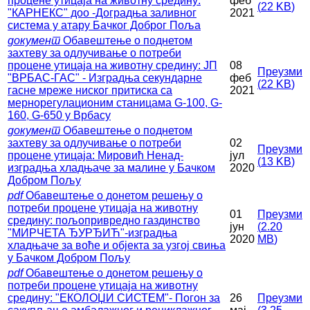
процене утицаја на животну средину:
феб
(
22 KB
)
"КАРНЕКС" доо -Доградња заливног
2021
система у атару Бачког Доброг Поља
документ
Обавештење о поднетом
захтеву за одлучивање о потреби
процене утицаја на животну средину: ЈП
08
Преузми
"ВРБАС-ГАС" - Изградња секундарне
феб
(
22 KB
)
гасне мреже ниског притиска са
2021
мернорегулационим станицама G-100, G-
160, G-650 у Врбасу
документ
Обавештење о поднетом
захтеву за одлучивање о потреби
02
Преузми
процене утицаја: Мировић Ненад-
јул
(
13 KB
)
изградња хладњаче за малине у Бачком
2020
Добром Пољу
pdf
Обавештење о донетом решењу о
потреби процене утицаја на животну
01
Преузми
средину: пољопривредно газдинство
јун
(
2.20
"МИРЧЕТА ЂУРЂИЋ"-изградња
2020
MB
)
хладњаче за воће и објекта за узгој свиња
у Бачком Добром Пољу
pdf
Обавештење о донетом решењу о
потреби процене утицаја на животну
средину: "ЕКОЛОЏИ СИСТЕМ"- Погон за
26
Преузми