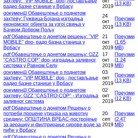
захтеву: "VIP MOBILE" doo- постављање
окт
(
13 KB
)
радио базне станице у Врбасу
2019
документ
Обавештење о поднетом
24
захтеву: Гужвица Бојана-изградња
Преузми
окт
економског објекта за узгој свиња у
(
13 KB
)
2019
Бачком Добром Пољу
pdf
Обавештење о донетом решењу: "VIP
21
Преузми
MOBILE" dоо- радо базна станица у
окт
(
1.65
Врбасу
2019
MB
)
pdf
Обавештење о донетом решењу: ОZZ
17
Преузми
"CASTRO COP" doo- изградња заливног
окт
(
1.24
система у Равном Селу
2019
MB
)
документ
Обавештење о поднетом
03
Преузми
захтеву: "VIP MOBILE" doo - постављање
окт
(
13 KB
)
радио базне станице у Врбасу
2019
документ
Обавештење о поднетом
02
Преузми
захтеву: ОZZ "CASTRO-COP" - Изградња
окт
(
12 KB
)
заливног система
2019
pdf
Обавештење о донетом Решењу о
потреби процене утицаја на животну
20
Преузми
средину: ОПШТИНА ВРБАС-постројење
сеп
(
2.47
за аерацију и филтрирање сирове воде за
2019
MB
)
пиће у Врбасу
pdf
Обавештење о донетом Решењу о