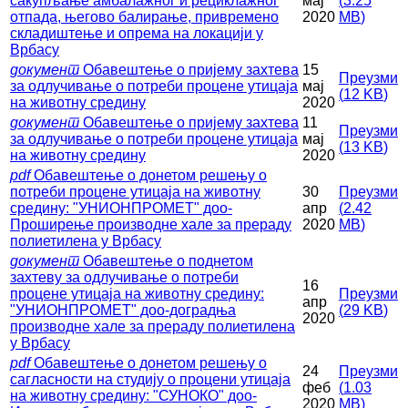
сакупљање амбалажног и рециклажног
мај
(
3.25
отпада, његово балирање, привремено
2020
MB
)
складиштење и опрема на локацији у
Врбасу
документ
Обавештење о пријему захтева
15
Преузми
за одлучивање о потреби процене утицаја
мај
(
12 KB
)
на животну средину
2020
документ
Обавештење о пријему захтева
11
Преузми
за одлучивање о потреби процене утицаја
мај
(
13 KB
)
на животну средину
2020
pdf
Обавештење о донетом решењу о
потреби процене утицаја на животну
30
Преузми
средину: "УНИОНПРОМЕТ" доо-
апр
(
2.42
Проширење производне хале за прераду
2020
MB
)
полиетилена у Врбасу
документ
Обавештење о поднетом
захтеву за одлучивање о потреби
16
процене утицаја на животну средину:
Преузми
апр
"УНИОНПРОМЕТ" доо-доградња
(
29 KB
)
2020
производне хале за прераду полиетилена
у Врбасу
pdf
Обавештење о донетом решењу о
24
Преузми
сагласности на студију о процени утицаја
феб
(
1.03
на животну средину: "СУНОКО" доо-
2020
MB
)