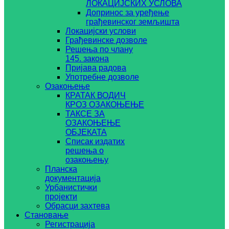
ЛОКАЦИЈСКИХ УСЛОВА
Допринос за уређење
грађевинског земљишта
Локацијски услови
Грађевинске дозволе
Решења по члану
145. закона
Пријава радова
Употребне дозволе
Озакоњење
КРАТАК ВОДИЧ
КРОЗ ОЗАКОЊЕЊЕ
ТАКСЕ ЗА
ОЗАКОЊЕЊЕ
ОБЈЕКАТА
Списак издатих
решења о
озакоњењу
Планска
документација
Урбанистички
пројекти
Обрасци захтева
Становање
Регистрација