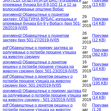
ЗАХТЕВУ ОПШТИНА ВРБАС- Изградња и
Преузми
авг
опремање бунара Бп-8,9,10/2,11 и 12 за
(
13 KB
)
2019
водоснабдевање општине Врбас
документ
Обавештење о поднетом
29
захтеву: ОПШТИНА ВРБАС-изградња и
Преузми
авг
опремање бунара Бп-9 у Врбасу, број 501-
(
14 KB
)
2019
28/2019-IV/05
26
документ
Обавештење о поднетом
Преузми
авг
захтеву број 501-27/2019-IV/05
(
12 KB
)
2019
pdf
Обавештење о пријему захтева за
22
Преузми
одлучивање о потреби процене утицаја
авг
(
362 KB
)
на животну средину
2019
документ
Обавештење о донетом
16
Преузми
решењу о потреби процене утицаја на
авг
(
14 KB
)
животну средину број: 501-23/2019-IV/05
2019
pdf
Обавештење о донетом решењу о
16
Преузми
потреби процене утицаја на животну
авг
(
195 KB
)
средину број: 501-24/2019-IV/05
2019
документ
Обавештење о пријему захтева
02
Преузми
за одлучивање о потреби процене утицаја
авг
(
14 KB
)
на животну средину - 501-23/2019-IV/05
2019
pdf
Обавештење о донетом решењу о
02
Преузми
потреби процене утицаја на животну
авг
(
1.28