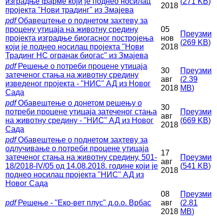
изградње фарме који је поднео носилац
(
271 KB
)
2018
пројекта "Нови традинг" из Змајева
pdf
Обавештење о поднетом захтеву за
процену утицаја на животну средину
05
Преузми
пројекта изградње биогасног постројења
нов
(
269 KB
)
који је поднео носилац пројекта "Нови
2018
Традинг НС огранак биогас" из Змајева
pdf
Решење о потреби процене утицаја
30
Преузми
затеченог стања на животну средину
авг
(
2.39
изведеног пројекта - "НИС" АД из Новог
2018
MB
)
Сада
pdf
Обавештење о донетом решењу о
30
потреби процене утицаја затеченог стања
Преузми
авг
на животну средину - "НИС" АД из Новог
(
669 KB
)
2018
Сада
pdf
Обавештење о поднетом захтеву за
одлучивање о потреби процене утицаја
17
затеченог стања на животну средину, 501-
Преузми
авг
18/2018-IV/05 од 14.08.2018. године који је
(
541 KB
)
2018
поднео носилац пројекта "НИС" АД из
Новог Сада
08
Преузми
pdf
Решење - "Еко-вет плус" д.о.о. Врбас
авг
(
2.81
2018
MB
)