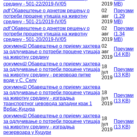
средину - 501-22/2019-IV/05
2019
MB
)
pdf
Обавештење о донетом решењу о
02
Преузми
потреби процене утицаја на животну
авг
(
1.29
средину - 501-21/2019-IV/05
2019
MB
)
pdf
Обавештење о донетом решењу о
02
Преузми
потреби процене утицаја на животну
авг
(
1.34
средину - 501-20/2019-IV/05
2019
MB
)
документ
Обавештење о пријему захтева
02
Преузми
за одлучивање о потреби процене утицаја
авг
(
14 KB
)
на животну средину
2019
документ
Обавештење о пријему захтева
18
за одлучивање о потреби процене утицаја
Преузми
јул
на животну средину - резервоар питке
(
13 KB
)
2019
воде у С. Селу
документ
Обавештење о пријему захтева
за одлучивање о потреби процене утицаја
18
Преузми
на животну средину - изградња
јул
(
13 KB
)
транспортног цевовода западни крак 1
2019
Врбас-Куцура
документ
Обавештење о пријему захтева
18
за одлучивање о потреби процене утицаја
Преузми
јул
на животну средину - изградња
(
13 KB
)
2019
резервоара у Куцури