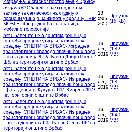
Изградња биогасног постројења у Врбасу
документ
Обавештење о поднетом
захтеву за сагласност на студију о
18
Преузми
процени утицаја на животну средину: "VIP
феб
(
15 KB
)
MOBLE" doo-радио-базна станица
2020
мобилне телефоније
pdf
Обавештење о донетом решењу о
потреби процене утицаја на животну
19
Преузми
средину: ОПШТИНА ВРБАС-Изградња
дец
(
1.42
транспортног цевовода пречишћене воде
2019
MB
)
II фаза деоница /Ш2/- Бачко Добро Поље /
Ш5/ на територији општине Врбас
pdf
Обавештење о донетом решењу о
потреби процене утицаја на животну
19
Преузми
средину: ОПШТИНА ВРБАС- Изградња
дец
(
1.41
транспортног цевовода пречишћене воде
2019
MB
)
I фаза деоница Куцура /Ш1/- Змајево /Ш4/
на територији општине Врбас
pdf
Обавештење о донетом решењу о
потреби процене утицаја на животну
19
Преузми
средину: ОПШТИНА ВРБАС- Изградња
дец
(
1.40
транспортног цевовода пречишћене воде
2019
MB
)
III фаза деоница /Ш3/- Равно Село /Ш6/ на
територији општине Врбас