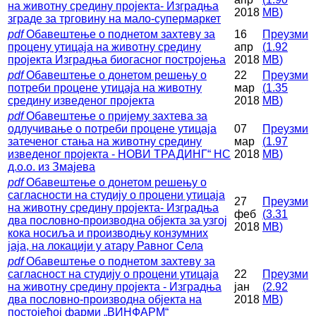
на животну средину пројекта- Изградња
2018
MB
)
зграде за трговину на мало-супермаркет
pdf
Обавештење о поднетом захтеву за
16
Преузми
процену утицаја на животну средину
апр
(
1.92
пројекта Изградња биогасног постројења
2018
MB
)
pdf
Обавештење о донетом решењу о
22
Преузми
потреби процене утицаја на животну
мар
(
1.35
средину изведеног пројекта
2018
MB
)
pdf
Обавештење о пријему захтева за
одлучивање о потреби процене утицаја
07
Преузми
затеченог стања на животну средину
мар
(
1.97
изведеног пројекта - НОВИ ТРАДИНГ“ НС
2018
MB
)
д.о.о. из Змајева
pdf
Обавештење о донетом решењу о
сагласности на студију о процени утицаја
27
Преузми
на животну средину пројекта- Изградња
феб
(
3.31
два пословно-производна објекта за узгој
2018
MB
)
кока носиља и производњу конзумних
јаја, на локацији у атару Равног Села
pdf
Обавештење о поднетом захтеву за
сагласност на студију о процени утицаја
22
Преузми
на животну средину пројекта - Изградња
јан
(
2.92
два пословно-производна објекта на
2018
MB
)
постојећој фарми „ВИНФАРМ“