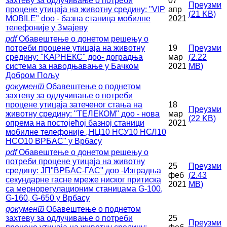
захтеву за одлучивање о потреби
07
Преузми
процене утицаја на животну средину: "VIP
апр
(
21 KB
)
MOBILE" dоо - базна станица мобилне
2021
телефоније у Змајеву
pdf
Обавештење о донетом решењу о
потреби процене утицаја на животну
19
Преузми
средину: "KАРНЕКС" доо- доградња
мар
(
2.22
система за наводњавање у Бачком
2021
MB
)
Добром Пољу
документ
Обавештење о поднетом
захтеву за одлучивање о потреби
процене утицаја затеченог стања на
18
Преузми
животну средину: "TЕЛЕКОМ" доо - нова
мар
(
22 KB
)
опрема на постојећој базној станици
2021
мобилне телефоније „НЦ10 НСУ10 НСЛ10
НСО10 ВРБАС" у Врбасу
pdf
Обавештење о донетом решењу о
потреби процене утицаја на животну
25
Преузми
средину: ЈП"ВРБАС-ГАС" доо -Изградња
феб
(
2.43
секундарне гасне мреже ниског притиска
2021
MB
)
са мернорегулационим станицама G-100,
G-160, G-650 у Врбасу
документ
Обавештење о поднетом
захтеву за одлучивање о потреби
25
Преузми