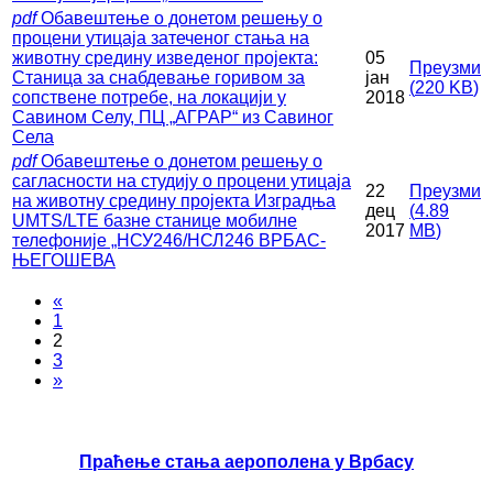
pdf
Обавештење о донетом решењу о
процени утицаја затеченог стања на
животну средину изведеног пројекта:
05
Преузми
Станица за снабдевање горивом за
јан
(
220 KB
)
сопствене потребе, на локацији у
2018
Савином Селу, ПЦ „АГРАР“ из Савиног
Села
pdf
Обавештење о донетом решењу о
сагласности на студију о процени утицаја
22
Преузми
на животну средину пројекта Изградња
дец
(
4.89
UMTS/LTE базне станице мобилне
2017
MB
)
телефоније „НСУ246/НСЛ246 ВРБАС-
ЊЕГОШЕВА
«
1
2
3
»
Праћење стања аерополена у Врбасу