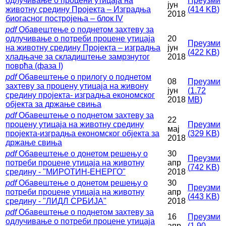
одлучивање о процени утицаја на
Преузми
јун
животну средину Пројекта – Изградња
(
414 KB
)
2018
биогасног постројења – блок IV
pdf
Обавештење о поднетом захтеву за
одлучивање о потреби процене утицаја
20
Преузми
на животну средину Пројекта – изградња
јун
(
422 KB
)
хладњаче за складиштење замрзнутог
2018
поврћа (фаза I)
pdf
Oбавештење о прилогу о поднетом
08
Преузми
захтеву за процену утицаја на живону
јун
(
1.72
средину пројекта- изградња економског
2018
MB
)
објекта за држање свиња
pdf
Обавештење о поднетом захтеву за
22
процену утицаја на животну средину
Преузми
мај
пројекта-изградња економског објекта за
(
329 KB
)
2018
држање свиња
pdf
Обавештење о донетом решењу о
30
Преузми
потреби процене утицаја на животну
апр
(
742 KB
)
средину - "МИРОТИН-ЕНЕРГО"
2018
pdf
Обавештење о донетом решењу о
30
Преузми
потреби процене утицаја на животну
апр
(
443 KB
)
средину - "ЛИДЛ СРБИЈА"
2018
pdf
Обавештење о поднетом захтеву за
16
Преузми
одлучивање о потреби процене утицаја
апр
(
1.90