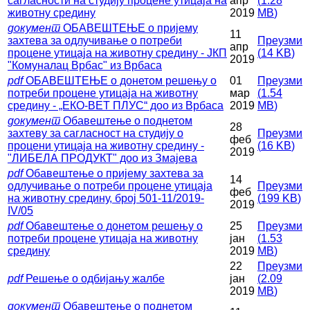
сагласности на студију процене утицаја на
апр
(
1.28
животну средину
2019
MB
)
документ
ОБАВЕШТЕЊЕ о пријему
11
захтева за одлучивање о потреби
Преузми
апр
процене утицаја на животну средину - ЈКП
(
14 KB
)
2019
"Комуналац Врбас" из Врбаса
pdf
ОБАВЕШТЕЊЕ о донетом решењу о
01
Преузми
потреби процене утицаја на животну
мар
(
1.54
средину - „ЕКО-ВЕТ ПЛУС“ дoo из Врбаса
2019
MB
)
документ
Обавештење о поднетом
28
захтеву за сагласност на студију о
Преузми
феб
процени утицаја на животну средину -
(
16 KB
)
2019
"ЛИБЕЛА ПРОДУКТ" доо из Змајева
pdf
Обавештење о пријему захтева за
14
одлучивање о потреби процене утицаја
Преузми
феб
на животну средину, број 501-11/2019-
(
199 KB
)
2019
IV/05
pdf
Обавештење о донетом решењу о
25
Преузми
потреби процене утицаја на животну
јан
(
1.53
средину
2019
MB
)
22
Преузми
pdf
Решење о одбијању жалбе
јан
(
2.09
2019
MB
)
документ
Обавештење о поднетом