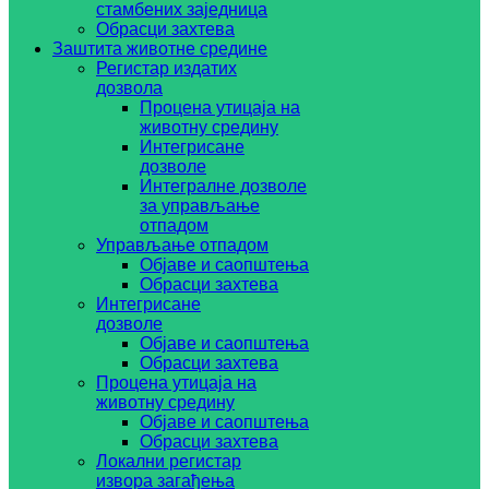
стамбених заједница
Обрасци захтева
Заштита животне средине
Регистар издатих
дозвола
Процена утицаја на
животну средину
Интегрисане
дозволе
Интегралне дозволе
за управљање
отпадом
Управљање отпадом
Објаве и саопштења
Обрасци захтева
Интегрисане
дозволе
Објаве и саопштења
Обрасци захтева
Процена утицаја на
животну средину
Објаве и саопштења
Обрасци захтева
Локални регистар
извора загађења