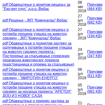
08
pdf
Обавештење о донетом решењу за
Преузми
авг
"Еко-вет плус" д.о.о. Врбас
(
464 KB
)
2018
27
Преузми
pdf
Решење - ЈКП “Комуналац“ Врбас
јул
(
682 KB
)
2018
pdf
Обавештење о донетом решењу о
27
Преузми
потреби процене утицаја на животну
јул
(
194 KB
)
средину - ЈКП “Комуналац“ Врбас
2018
pdf
Обавештење о поднетом захтеву за
одлучивање о потреби процене утицаја
24
на животну средину пројекта -
Преузми
јул
Постројење за спаљивање споредних
(
347 KB
)
2018
производа животинског порекла
(надстрешница и опрема за спаљивање)
pdf
Обавештење о донетом решењу о
06
Преузми
потреби процене утицаја на животну
јул
(
811 KB
)
средину - "МИРОТИН-ЕНЕРГО"
2018
pdf
Oбавештење о донетом решењу о
05
потреби процене утицаја на животну
Преузми
јул
средину за носиоца пројекта "АРЕТОЛ"
(
981 KB
)
2018
ДОО ИЗ НОВОГ САДА
pdf
Обавештење о пријему захтева за
21