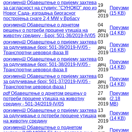
документ
Обавештење о пријему захтева
19
за сагласност на студију: "СУНОКО" доо из
Преузми
дец
Новог Сада- изградња биогасног
(
15 KB
)
2019
постројења снаге 2,4 MW у Врбасу
документ
Обавештење о донетом
04
Преузми
решењу о потреби процене утицаја на
дец
(
14 KB
)
животну средину - Број: 501-36/2019-IV/05
2019
документ
Обавештење о пријему захтева
03
Преузми
за одлучивање број: 501-39/2019-IV/05 -
дец
(
16 KB
)
Транспортни цевовод фаза III
2019
документ
Обавештење о пријему захтева
03
Преузми
за одлучивање број: 501-38/2019-IV/05 -
дец
(
14 KB
)
Транспортни цевовод фаза II
2019
документ
Обавештење о пријему захтева
03
Преузми
за одлучивање број: 501-37/2019-IV/05 -
дец
(
14 KB
)
Транспортни цевовод фаза I
2019
pdf
Обавештење о донетом решењу о
27
Преузми
потреби процене утицаја на животну
нов
(
2.18
средину - 501-34/2019-IV/05
2019
MB
)
документ
Обавештење о пријему захтева
13
Преузми
за одлучивање о потреби процене утицаја
нов
(
14 KB
)
на животну средину
2019
документ
Обавештење о поднетом
29
Преузми