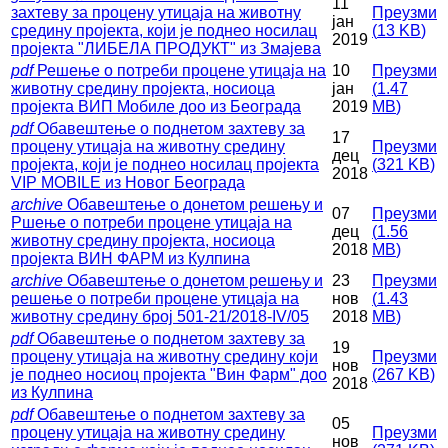
11
захтеву за процену утицаја на животну
Преузми
јан
средину пројекта, који је поднео носилац
(
13 KB
)
2019
пројекта "ЛИБЕЛА ПРОДУКТ" из Змајева
pdf
Решење о потреби процене утицаја на
10
Преузми
животну средину пројекта, носиоца
јан
(
1.47
пројекта ВИП Мобиле доо из Београда
2019
MB
)
pdf
Обавештење о поднетом захтеву за
17
процену утицаја на животну средину
Преузми
дец
пројекта, који је поднео носилац пројекта
(
321 KB
)
2018
VIP MOBILE из Новог Београда
archive
Обавештење о донетом решењу и
07
Преузми
Ршење о потреби процене утицаја на
дец
(
1.56
животну средину пројекта, носиоца
2018
MB
)
пројекта ВИН ФАРМ из Кулпина
archive
Обавештење о донетом решењу и
23
Преузми
решење о потреби процене утицаја на
нов
(
1.43
животну средину број 501-21/2018-IV/05
2018
MB
)
pdf
Обавештење о поднетом захтеву за
19
процену утицаја на животну средину који
Преузми
нов
је поднео носиоц пројекта "Вин Фарм" доо
(
267 KB
)
2018
из Кулпина
pdf
Oбавештење о поднетом захтеву за
05
процену утицаја на животну средину
Преузми
нов