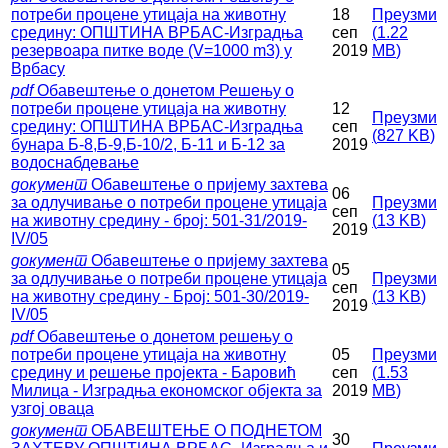
потреби процене утицаја на животну
18
Преузми
средину: ОПШТИНА ВРБАС-Изградња
сеп
(
1.22
резервоара питке воде (V=1000 m3) у
2019
MB
)
Врбасу
pdf
Обавештење о донетом Решењу о
потреби процене утицаја на животну
12
Преузми
средину: ОПШТИНА ВРБАС-Изградња
сеп
(
827 KB
)
бунара Б-8,Б-9,Б-10/2, Б-11 и Б-12 за
2019
водоснабдевање
документ
Обавештење о пријему захтева
06
за одлучивање о потреби процене утицаја
Преузми
сеп
на животну средину - број: 501-31/2019-
(
13 KB
)
2019
IV/05
документ
Обавештење о пријему захтева
05
за одлучивање о потреби процене утицаја
Преузми
сеп
на животну средину - Број: 501-30/2019-
(
13 KB
)
2019
IV/05
pdf
Обавештење о донетом решењу о
потреби процене утицаја на животну
05
Преузми
средину и решење пројекта - Баровић
сеп
(
1.53
Милица - Изградња економског објекта за
2019
MB
)
узгој оваца
документ
ОБАВЕШТЕЊЕ О ПОДНЕТОМ
30