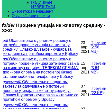
ГОДИШЊИ
ИЗВЕШТАЈИ
Енергетски менаџмент
Огласи/Јавни позиви
folder
Процена утицаја на животну средину -
ЗЖС
pdf
Обавештење о донетом решењу о
23
Преузми
потреби процене утицаја на животну
апр
(
2.58
средину: Славко Шуваков - сушара за
2021
MB
)
житарице са пратећом опремом у Врбасу
pdf
Обавештење о донетом решењу о
потреби процене утицаја затеченог стања
15
Преузми
на животну средину: "ТЕЛЕКОМ СРБИЈА"
апр
(
3.64
доо -нова опрема на постојећој базној
2021
MB
)
станици мобилне телефоније у Врбасу
документ
Обавештење о поднетом
захтеву за одлучивање о потреби
07
Преузми
процене утицаја на животну средину:
апр
(
22 KB
)
Славко Шуваков - сушара за житарице са
2021
пратећом опремом у Врбасу
документ
Обавештење о поднетом