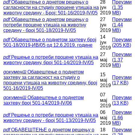
pdf
Обавештење о донетом решењу о
28
Преузми
сагласности на студију процене утицаја на
јун
(
1.35
животну средину - Број: 501-16/2019-IV/05
2019
MB
)
pdf
Обавештење о донетом решењу о
27
Преузми
потреби процене утицаја на животну
јун
(
1.44
средину - број 501-18/2019-IV/05
2019
MB
)
14
pdf
Обавештење о поднетом захтеву број
Преузми
јун
501-18/2019-ИВ/05 од 12.6.2019. године
(
205 KB
)
2019
27
Преузми
pdf
Решење о потреби процене утицаја на
мај
(
1.37
животну средину, број 501-14/2019-IV/05
2019
MB
)
документ
Обавештење о поднетом
15
захтеву за сагласност на студију о
Преузми
мај
процени утицаја на животну средину, број
(
17 KB
)
2019
501-16/2019-IV/05
07
документ
Обавештење о поднетом
Преузми
мај
захтеву број 501-14/2019-IV/06
(
13 KB
)
2019
06
Преузми
pdf
Решење о потреби процене утицаја на
мај
(
1.66
животну средину - број 501-13/2019-IV/05
2019
MB
)
pdf
ОБАВЕШТЕЊЕ о донетом решењу о
18
Преузми