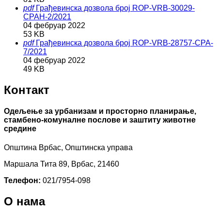
pdf
Грађевинска дозвола број ROP-VRB-30029-
CPAH-2/2021
04 фебруар 2022
53 KB
pdf
Грађевинска дозвола број ROP-VRB-28757-CPA-
7/2021
04 фебруар 2022
49 KB
Контакт
Одељење за урбанизам и просторно планирање,
стамбено-комуналне послове и заштиту животне
средине
Општина Врбас, Општинска управа
Маршала Тита 89, Врбас, 21460
Телефон:
021/7954-098
О нама