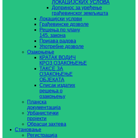
ЛОКАЦИЈСКИХ УСЛОВА
Допринос за уређење
грађевинског земљишта
Локацијски услови
Грађевинске дозволе
Решења по члану
145. закона
Пријава радова
Употребне дозволе
Озакоњење
КРАТАК ВОДИЧ
КРОЗ ОЗАКОЊЕЊЕ
ТАКСЕ ЗА
ОЗАКОЊЕЊЕ
ОБЈЕКАТА
Списак издатих
решења о
озакоњењу
Планска
документација
Урбанистички
пројекти
Обрасци захтева
Становање
Регистрација