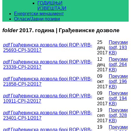
ГОДИШЊИ
ИЗВЕШТАЈИ
Енергетски менаџмент
Огласи/Јавни позиви
folder
2017. година | Грађевинске дозволе
25
Преузми
pdf
Грађевинска дозвола број ROP-VRB-
дец
(
pdf,
193
25693-CPI-3/2017
2017
KB
)
12
Преузми
pdf
Грађевинска дозвола број ROP-VRB-
дец
(
pdf,
264
23339-CPI-2/2017
2017
KB
)
09
Преузми
pdf
Грађевинска дозвола број ROP-VRB-
окт
(
pdf,
196
21858-CPI-2/2017
2017
KB
)
09
Преузми
pdf
Грађевинска дозвола број ROP-VRB-
окт
(
pdf,
194
10911-CPI-2/2017
2017
KB
)
19
Преузми
pdf
Грађевинска дозвола број ROP-VRB-
сеп
(
pdf,
328
23401-CPI-1/2017
2017
KB
)
19
Преузми
pdf
Грађевинска дозвола број ROP-VRB-