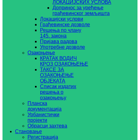
ЛОКАЦИЈСКИХ УСЛОВА
Допринос за уређење
грађевинског земљишта
Локацијски услови
Грађевинске дозволе
Решења по члану
145. закона
Пријава радова
Употребне дозволе
Озакоњење
КРАТАК ВОДИЧ
КРОЗ ОЗАКОЊЕЊЕ
ТАКСЕ ЗА
ОЗАКОЊЕЊЕ
ОБЈЕКАТА
Списак издатих
решења о
озакоњењу
Планска
документација
Урбанистички
пројекти
Обрасци захтева
Становање
Регистрација