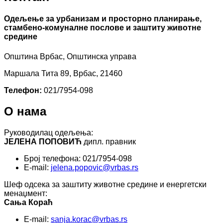
Одељење за урбанизам и просторно планирање,
стамбено-комуналне послове и заштиту животне
средине
Општина Врбас, Општинска управа
Маршала Тита 89, Врбас, 21460
Телефон:
021/7954-098
О нама
Руководилац одељења:
ЈЕЛЕНА ПОПОВИЋ
дипл. правник
Број телефона: 021/7954-098
E-mail:
jelena.popovic@vrbas.rs
Шеф одсека за заштиту животне средине и енергетски
менаџмент:
Сања Кораћ
E-mail:
sanja.korac@vrbas.rs