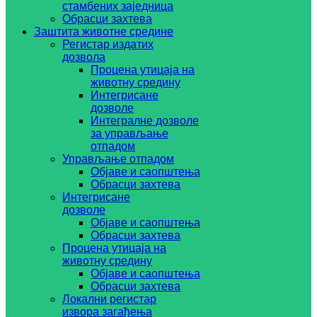
стамбених заједница
Обрасци захтева
Заштита животне средине
Регистар издатих
дозвола
Процена утицаја на
животну средину
Интегрисане
дозволе
Интегралне дозволе
за управљање
отпадом
Управљање отпадом
Објаве и саопштења
Обрасци захтева
Интегрисане
дозволе
Објаве и саопштења
Обрасци захтева
Процена утицаја на
животну средину
Објаве и саопштења
Обрасци захтева
Локални регистар
извора загађења