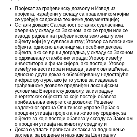
Пројекат за грађевинску дозволу и Извод из
пројекта, израђени у складу са правилником којим
се уређује садржина техничке документације;
Остали докази: Сагласност осталих сувласника,
оверена у складу са Законом, ако се гради или се
изводе радови на грађевинском земљишту или
објекту који је у сувласништву; Уговор са власником
објекта, односно власницима посебних делова
објекта, ако се врши доградња, у складу са Законом
о одржавању стамбених зграда; Уговор између
инвеститора и финансијера, ако постоји; Уговор
између инвеститора и имаоца јавних овлашћења,
односно други доказ о обезбеђивању недостајуће
инфраструктуре, ако је то услов за издавање
грађевинске дозволе предвиђен локацијским
условима; Енергетску дозволу, за изградњу
енергетских објеката за које постоји обавеза
прибављања енергетске дозволе; Решење
надлежног органа Општинске управе Врбас о
процени утицаја пројекта на животну средину, за
објекте за које постоји обавеза у складу са Законом
о процени утицаја на животну средину и
Доказ о уплати прописаних такси за подношење
захтева, за решење и накнаде за Централну