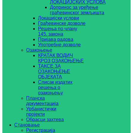
ЛОКАЦИЈСКИХ УСЛОВА
Допринос за уређење
грађевинског земљишта
Локацијски услови
Грађевинске дозволе
Решења по члану
145. закона
Пријава радова
Употребне дозволе
Озакоњење
КРАТАК ВОДИЧ
КРОЗ ОЗАКОЊЕЊЕ
ТАКСЕ ЗА
ОЗАКОЊЕЊЕ
ОБЈЕКАТА
Списак издатих
решења о
озакоњењу
Планска
документација
Урбанистички
пројекти
Обрасци захтева
Становање
Регистрација