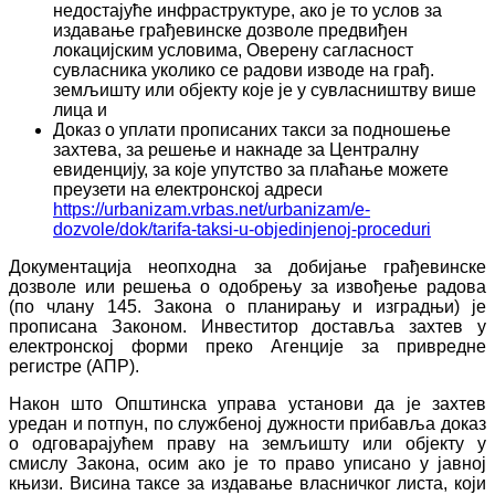
недостајуће инфраструктуре, ако је то услов за
издавање грађевинске дозволе предвиђен
локацијским условима, Оверену сагласност
сувласника уколико се радови изводе на грађ.
земљишту или објекту које је у сувласништву више
лица и
Доказ о уплати прописаних такси за подношење
захтева, за решење и накнаде за Централну
евиденцију, за које упутство за плаћање можете
преузети на електронској адреси
https://urbanizam.vrbas.net/urbanizam/e-
dozvole/dok/tarifa-taksi-u-objedinjenoj-proceduri
Документација неопходна за добијање грађевинске
дозволе или решења о одобрењу за извођење радова
(по члану 145. Закона о планирању и изградњи) је
прописана Законом. Инвеститор доставља захтев у
електронској форми преко Агенције за привредне
регистре (АПР).
Након што Општинска управа установи да је захтев
уредан и потпун, по службеној дужности прибавља доказ
о одговарајућем праву на земљишту или објекту у
смислу Закона, осим ако је то право уписано у јавној
књизи. Висина таксе за издавање власничког листа, који