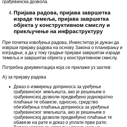
грађевинска дозвола.
Пријава радова, пријава завршетка
израде темеља, пријава завршетка
објекта у конструктивном смислу и
прикључење на инфраструктуру
Пре почетка извођења радова, Инвеститор је дужан да
изврши пријаву радова на основу Закона о планирању и
изградњи, а да у току градње пријави завршетак израде
темеља и завршетак објекта у конструктивном смислу.
Потребна документација која се прилаже уз захтев:
А) за пријаву радова
Доказ о измирењу доприноса за уређење
грађевинског земљишта, ако је решењем о
грађевинској дозволи предвиђено једнократно
плаћање те обавезе, односно, средство
обезбеђења плаћања доприноса за уређење
грађевинског земљишта, ако је решењем о
грађевинској дозволи предвиђено плаћање те
обавезе на рате и доказ о уплати прве рате;