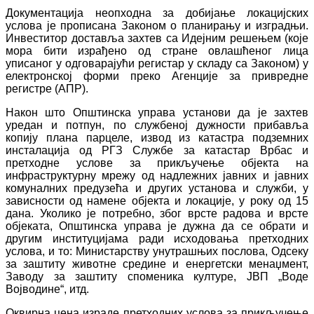
Документација неопходна за добијање локацијских
услова је прописана Законом о планирању и изградњи.
Инвеститор доставља захтев са Идејним решењем (које
мора бити израђено од стране овлашћеног лица
уписаног у одговарајући регистар у складу са Законом) у
електронској форми преко Агенције за привредне
регистре (АПР).
Након што Општинска управа установи да је захтев
уредан и потпун, по службеној дужности прибавља
копију плана парцеле, извод из катастра подземних
инсталација од РГЗ Службе за катастар Врбас и
претходне услове за прикључење објекта на
инфраструктурну мрежу од надлежних јавних и јавних
комуналних предузећа и других установа и служби, у
зависности од намене објекта и локације, у року од 15
дана. Уколико је потребно, због врсте радова и врсте
објеката, Општинска управа је дужна да се обрати и
другим институцијама ради исходовања претходних
услова, и то: Министарству унутрашњих послова, Одсеку
за заштиту животне средине и енергетски менаџмент,
Заводу за заштиту споменика културе, ЈВП „Воде
Војводине“, итд.
Оквирна цена израде претходних услова за прикључење