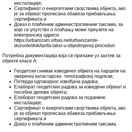
инсталације;
Сертификат о енергетским својствима објекта, ако
је за објекат прописана обавеза прибављања
сертификата и
Доказ о плаћеним административним таксама, за
које се упутство о плаћању може преузети на
електронској адреси
https://urbanizam.vrbas.net/urbanizam/e-
dozvole/dok/tarifa-taksi-u-objedinjenoj-proceduri
Потребна документација која се прилаже уз захтев за
објекте класе А:
Геодетски снимак изведеног објкета на парцели на
овереној катастарско- топографској подлози;
Потврда одговорног извођача радова;
Елаборат геодетских радова за изведени објекат и
посебне делове објекта;
Елаборат геодетских радова за подземне
инсталације;
Сертификат о енергетским својствима објекта, ако
је за објекат прописана обавеза прибављања
сертификата и
Доказ о плаћеним административним таксама.