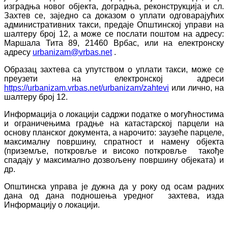
изградња новог објекта, доградња, реконструкција и сл.
Захтев се, заједно са доказом о уплати одговарајућих
административних такси, предаје Општинској управи на
шалтеру број 12, а може се послати поштом на адресу:
Маршала Тита 89, 21460 Врбас, или на електронску
адресу
urbanizam@vrbas.net
.
Образац захтева са упутством о уплати такси, може се
преузети на електронској адреси
https://urbanizam.vrbas.net/urbanizam/zahtevi
или лично, на
шалтеру број 12.
Информација о локацији садржи податке о могућностима
и ограничењима градње на катастарској парцели на
основу планског документа, а нарочито: заузеће парцеле,
максималну површину, спратност и намену објекта
(приземље, поткровље и високо поткровље такође
спадају у максимално дозвољену површину објеката) и
др.
Општинска управа је дужна да у року од осам радних
дана од дана подношења уредног захтева, изда
Информацију о локацији.