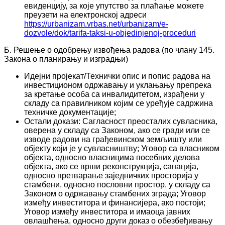
евиденцију, за које упутство за плаћање можете
преузети на електронској адреси
https://urbanizam.vrbas.net/urbanizam/e-
dozvole/dok/tarifa-taksi-u-objedinjenoj-proceduri
Б. Решење о одобрењу извођења радова (по члану 145.
Закона о планирању и изградњи)
Идејни пројекат/Технички опис и попис радова на
инвестиционом одржавању и уклањању препрека
за кретање особа са инвалидитетом, израђени у
складу са правилником којим се уређује садржина
техничке документације;
Остали докази: Сагласност преосталих сувласника,
оверена у складу са Законом, ако се гради или се
изводе радови на грађевинском земљишту или
објекту који је у сувласништву; Уговор са власником
објекта, односно власницима посебних делова
објекта, ако се врши реконструкција, санација,
односно претварање заједничких просторија у
стамбени, односно пословни простор, у складу са
Законом о одржавању стамбених зграда; Уговор
између инвеститора и финансијера, ако постоји;
Уговор између инвеститора и имаоца јавних
овлашћења, односно други доказ о обезбеђивању