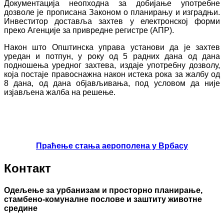
Документација неопходна за добијање употребне
дозволе је прописана Законом о планирању и изградњи.
Инвеститор доставља захтев у електронској форми
преко Агенције за привредне регистре (АПР).
Након што Општинска управа установи да је захтев
уредан и потпун, у року од 5 радних дана од дана
подношења уредног захтева, издаје употребну дозволу,
која постаје правоснажна након истека рока за жалбу од
8 дана, од дана објављивања, под условом да није
изјављена жалба на решење.
Праћење стања аерополена у Врбасу
Контакт
Одељење за урбанизам и просторно планирање,
стамбено-комуналне послове и заштиту животне
средине