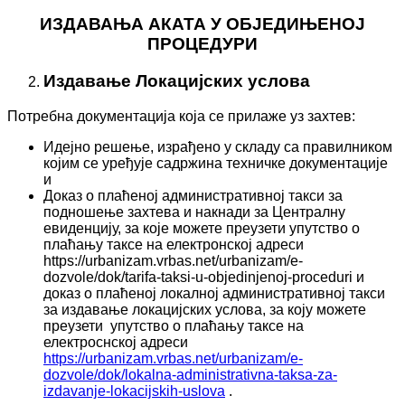
ИЗДАВАЊА АКАТА У ОБЈЕДИЊЕНОЈ
ПРОЦЕДУРИ
Издавање Локацијских услова
Потребна документација која се прилаже уз захтев:
Идејно решење, израђено у складу са правилником
којим се уређује садржина техничке документације
и
Доказ о плаћеној административној такси за
подношење захтева и накнади за Централну
евиденцију, за које можете преузети упутство о
плаћању таксе на електронској адреси
https://urbanizam.vrbas.net/urbanizam/e-
dozvole/dok/tarifa-taksi-u-objedinjenoj-proceduri и
доказ о плаћеној локалној административној такси
за издавање локацијских услова, за коју можете
преузети упутство о плаћању таксе на
електроснској адреси
https://urbanizam.vrbas.net/urbanizam/e-
dozvole/dok/lokalna-administrativna-taksa-za-
izdavanje-lokacijskih-uslovа
.