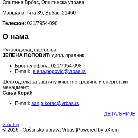
Општина Врбас, Општинска управа
Маршала Тита 89, Врбас, 21460
Телефон:
021/7954-098
О нама
Руководилац одељења:
ЈЕЛЕНА ПОПОВИЋ
дипл. правник
Број телефона: 021/7954-098
E-mail:
jelena.popovic@vrbas.rs
Шеф одсека за заштиту животне средине и енергетски
менаџмент:
Сања Кораћ
E-mail:
sanja.korac@vrbas.rs
ДЕТАЉНИЈЕ
Goto Top
© 2026 - Opštinska uprava Vrbas |
Powered by aXiom