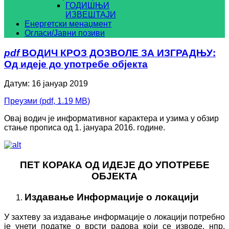
ГОДИШЊИ
ИЗВЕШТАЈИ
Енергетски менаџмент
Огласи/Јавни позиви
pdf
ВОДИЧ КРОЗ ДОЗВОЛЕ ЗА ИЗГРАДЊУ:
Од идеје до употребе објекта
Датум: 16 јануар 2019
Преузми
(
pdf,
1.19 MB
)
Овај водич је информативног карактера и узима у обзир
стање прописа од 1. јануара 2016. године.
ПЕТ КОРАКА ОД ИДЕЈЕ ДО УПОТРЕБЕ
ОБЈЕКТА
Издавање Информације о локацији
У захтеву за издавање информације о локацији потребно
је унети податке о врсти радова који се изводе, нпр.