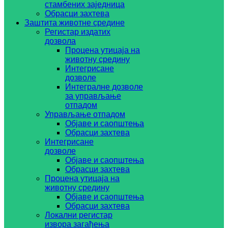
стамбених заједница
Обрасци захтева
Заштита животне средине
Регистар издатих
дозвола
Процена утицаја на
животну средину
Интегрисане
дозволе
Интегралне дозволе
за управљање
отпадом
Управљање отпадом
Објаве и саопштења
Обрасци захтева
Интегрисане
дозволе
Објаве и саопштења
Обрасци захтева
Процена утицаја на
животну средину
Објаве и саопштења
Обрасци захтева
Локални регистар
извора загађења