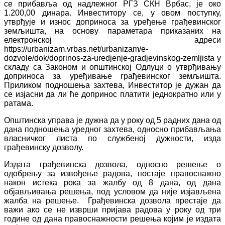
се прибавља од надлежног РГЗ СКН Врбас, је око
1.200,00 динара. Инвеститору се, у овом поступку,
утврђује и износ доприноса за уређење грађевинског
земљишта, на основу параметара приказаних на
електронској адреси
https://urbanizam.vrbas.net/urbanizam/e-
dozvole/dok/doprinos-za-uredjenje-gradjevinskog-zemljista у
складу са Законом и општинској Одлуци о утврђивању
доприноса за уређивање грађевинског земљишта.
Приликом подношења захтева, Инвеститор је дужан да
се изјасни да ли ће допринос платити једнократно или у
ратама.
Општинска управа је дужна да у року од 5 радних дана од
дана подношења уредног захтева, односно прибављања
власничког листа по службеној дужности, изда
грађевинску дозволу.
Издата грађевинска дозвола, односно решење о
одобрењу за извођење радова, постаје правоснажно
након истека рока за жалбу од 8 дана, од дана
објављивања решења, под условом да није изјављена
жалба на решење. Грађевинска дозвола престаје да
важи ако се не изврши пријава радова у року од три
године од дана правоснажности решења којим је издата