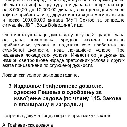
објеката на инфраструктуру и издавања копије плана је
од 3.000,00 до 10.000,00 динара, док претходни услови
који се прибављају од других институција могу износити
и преко 100.000,00 динара (МУП Сектор за ванредне
ситуације, ЈВП „Воде Војводине“, итд).
Општинска управа је дужна да у року од 21 радног дана
од дана подношења уредног захтева, односно
прибављања услова и података које прибавља по
службеној дужности, изда локацијске услове. Пре
издавања локацијских услова, Инвеститор је дужан да
измири све трошкове израде претходних услова и других
аката прибављени по службеној дужности.
Локацијски услови важе две године.
Издавање Грађевинске дозволе,
односно Решења о одобрењу за
извођење радова (по члану 145. Закона
о планирању и изградњи)
Потребна документација која се прилаже уз захтев:
А. Грађевинска дозвола