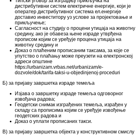
Типски уговор за изградњу прикључка на
дистрибутивни систем електричне енергије, који је
оператер дистрибутивног система ел.енергије
доставио инвеститору уз услове за пројектовање и
прикључење;
Сагласност на студију о процени утицаја на животну
средину, ако је обавеза њене израде утврђена
прописом којим се уређује процена утицаја на
животну средину и
Доказ о плаћеним прописаним таксама, за које се
упутство о плаћању може преузети на електронској
адреси општине
https://urbanizam.vrbas.net/urbanizam/e-
dozvole/dok/tarifa-taksi-u-objedinjenoj-proceduri
Б) за пријаву завршетка израде темеља
Изјава о завршетку израде темеља одговорног
извођача радова;
Геодетски снимак изграђених темеља, израђен у
складу са прописима којим се уређује извођење
геодетских радова и
Доказ о уплати прописаних такси.
В) за пријаву завршетка објекта у конструктивном смислу