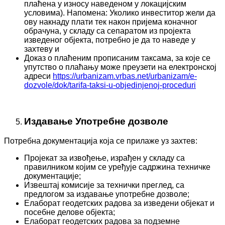
плаћена у износу наведеном у локацијским
условима). Напомена: Уколико инвеститор жели да
ову накнаду плати тек након пријема коначног
обрачуна, у складу са сепаратом из пројекта
изведеног објекта, потребно је да то наведе у
захтеву и
Доказ о плаћеним прописаним таксама, за које се
упутство о плаћању може преузети на електронској
адреси
https://urbanizam.vrbas.net/urbanizam/e-
dozvole/dok/tarifa-taksi-u-objedinjenoj-proceduri
Издавање Употребне дозволе
Потребна документација која се прилаже уз захтев:
Пројекат за извођење, израђен у складу са
правилником којим се уређује садржина техничке
документације;
Извештај комисије за технички преглед, са
предлогом за издавање употребне дозволе;
Елаборат геодетских радова за изведени објекат и
посебне делове објекта;
Елаборат геодетских радова за подземне