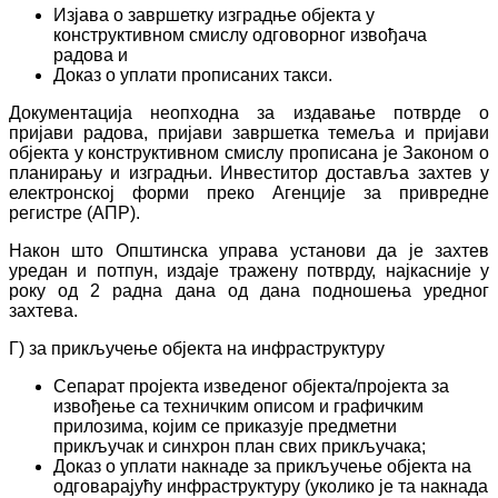
Изјава о завршетку изградње објекта у
конструктивном смислу одговорног извођача
радова и
Доказ о уплати прописаних такси.
Документација неопходна за издавање потврде о
пријави радова, пријави завршетка темеља и пријави
објекта у конструктивном смислу прописана је Законом о
планирању и изградњи. Инвеститор доставља захтев у
електронској форми преко Агенције за привредне
регистре (АПР).
Након што Општинска управа установи да је захтев
уредан и потпун, издаје тражену потврду, најкасније у
року од 2 радна дана од дана подношења уредног
захтева.
Г) за прикључење објекта на инфраструктуру
Сепарат пројекта изведеног објекта/пројекта за
извођење са техничким описом и графичким
прилозима, којим се приказује предметни
прикључак и синхрон план свих прикључака;
Доказ о уплати накнаде за прикључење објекта на
одговарајућу инфраструктуру (уколико је та накнада