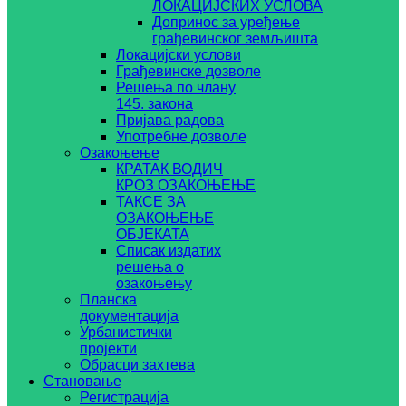
ЛОКАЦИЈСКИХ УСЛОВА
Допринос за уређење
грађевинског земљишта
Локацијски услови
Грађевинске дозволе
Решења по члану
145. закона
Пријава радова
Употребне дозволе
Озакоњење
КРАТАК ВОДИЧ
КРОЗ ОЗАКОЊЕЊЕ
ТАКСЕ ЗА
ОЗАКОЊЕЊЕ
ОБЈЕКАТА
Списак издатих
решења о
озакоњењу
Планска
документација
Урбанистички
пројекти
Обрасци захтева
Становање
Регистрација