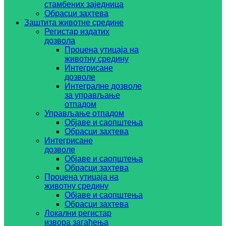
стамбених заједница
Обрасци захтева
Заштита животне средине
Регистар издатих
дозвола
Процена утицаја на
животну средину
Интегрисане
дозволе
Интегралне дозволе
за управљање
отпадом
Управљање отпадом
Објаве и саопштења
Обрасци захтева
Интегрисане
дозволе
Објаве и саопштења
Обрасци захтева
Процена утицаја на
животну средину
Објаве и саопштења
Обрасци захтева
Локални регистар
извора загађења