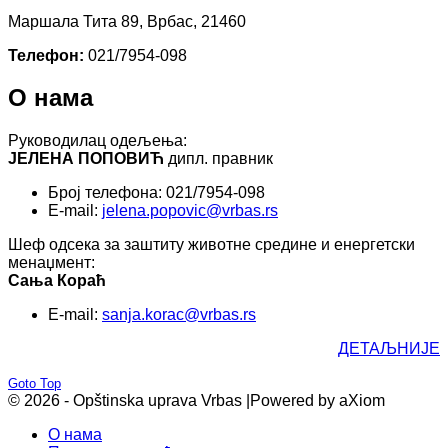
Маршала Тита 89, Врбас, 21460
Телефон:
021/7954-098
О нама
Руководилац одељења:
ЈЕЛЕНА ПОПОВИЋ
дипл. правник
Број телефона: 021/7954-098
E-mail:
jelena.popovic@vrbas.rs
Шеф одсека за заштиту животне средине и енергетски
менаџмент:
Сања Кораћ
E-mail:
sanja.korac@vrbas.rs
ДЕТАЉНИЈЕ
Goto Top
© 2026 - Opštinska uprava Vrbas |
Powered by aXiom
О нама