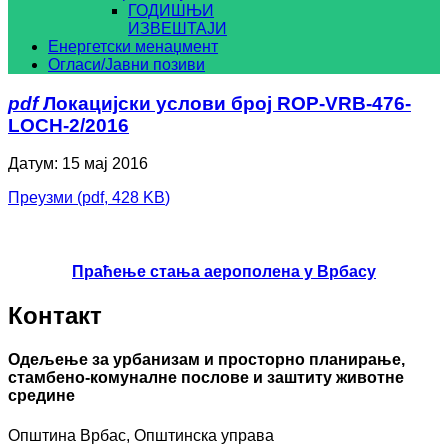
ГОДИШЊИ
ИЗВЕШТАЈИ
Енергетски менаџмент
Огласи/Јавни позиви
pdf
Локацијски услови број ROP-VRB-476-
LOCH-2/2016
Датум: 15 мај 2016
Преузми
(
pdf,
428 KB
)
Праћење стања аерополена у Врбасу
Контакт
Одељење за урбанизам и просторно планирање,
стамбено-комуналне послове и заштиту животне
средине
Општина Врбас, Општинска управа