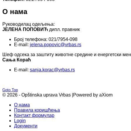
О нама
Руководилац одељења:
ЈЕЛЕНА ПОПОВИЋ
дипл. правник
Број телефона: 021/7954-098
E-mail:
jelena.popovic@vrbas.rs
Шеф одсека за заштиту животне средине и енергетски ме
Сања Кораћ
E-mail:
sanja.korac@vrbas.rs
Goto Top
© 2026 - Opštinska uprava Vrbas |
Powered by aXiom
О нама
Правила коришћења
Контакт формулар
Login
Документи