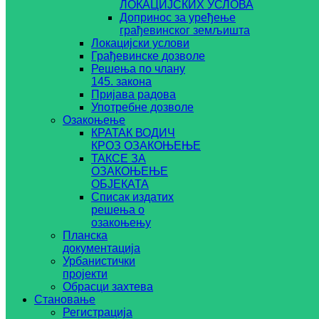
ЛОКАЦИЈСКИХ УСЛОВА
Допринос за уређење
грађевинског земљишта
Локацијски услови
Грађевинске дозволе
Решења по члану
145. закона
Пријава радова
Употребне дозволе
Озакоњење
КРАТАК ВОДИЧ
КРОЗ ОЗАКОЊЕЊЕ
ТАКСЕ ЗА
ОЗАКОЊЕЊЕ
ОБЈЕКАТА
Списак издатих
решења о
озакоњењу
Планска
документација
Урбанистички
пројекти
Обрасци захтева
Становање
Регистрација