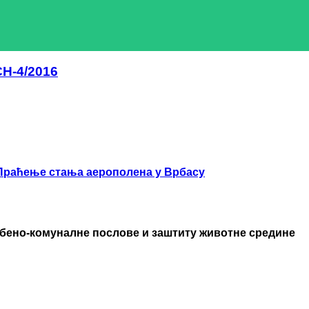
H-4/2016
Праћење стања аерополена у Врбасу
бено-комуналне послове и заштиту животне средине