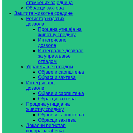
стамбених заједница
Обрасци захтева
Заштита животне средине
Регистар издатих
дозвола
Процена утицаја на
животну средину
Интегрисане
дозволе
Интегралне дозволе
за управљање
отпадом
Управљање отпадом
Објаве и саопштења
Обрасци захтева
Интегрисане
дозволе
Објаве и саопштења
Обрасци захтева
Процена утицаја на
животну средину
Објаве и саопштења
Обрасци захтева
Локални регистар
извора загађења