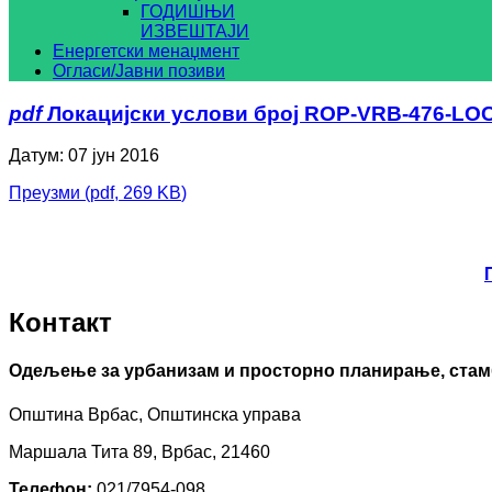
ГОДИШЊИ
ИЗВЕШТАЈИ
Енергетски менаџмент
Огласи/Јавни позиви
pdf
Локацијски услови број ROP-VRB-476-LOC
Датум: 07 јун 2016
Преузми
(
pdf,
269 KB
)
Контакт
Одељење за урбанизам и просторно планирање, стам
Општина Врбас, Општинска управа
Маршала Тита 89, Врбас, 21460
Телефон:
021/7954-098