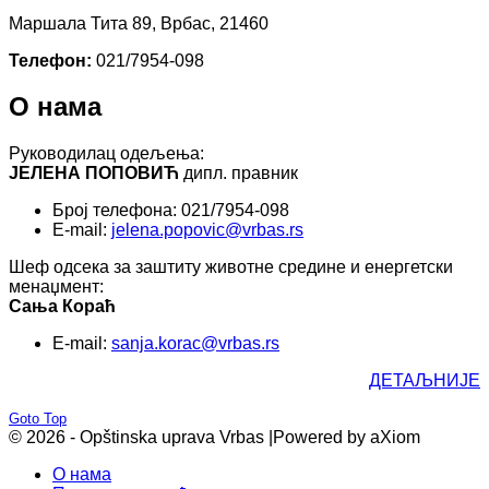
Маршала Тита 89, Врбас, 21460
Телефон:
021/7954-098
О нама
Руководилац одељења:
ЈЕЛЕНА ПОПОВИЋ
дипл. правник
Број телефона: 021/7954-098
E-mail:
jelena.popovic@vrbas.rs
Шеф одсека за заштиту животне средине и енергетски
менаџмент:
Сања Кораћ
E-mail:
sanja.korac@vrbas.rs
ДЕТАЉНИЈЕ
Goto Top
© 2026 - Opštinska uprava Vrbas |
Powered by aXiom
О нама