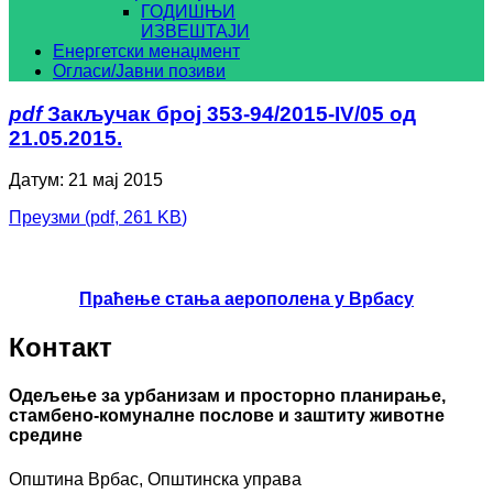
ГОДИШЊИ
ИЗВЕШТАЈИ
Енергетски менаџмент
Огласи/Јавни позиви
pdf
Закључак број 353-94/2015-IV/05 од
21.05.2015.
Датум: 21 мај 2015
Преузми
(
pdf,
261 KB
)
Праћење стања аерополена у Врбасу
Контакт
Одељење за урбанизам и просторно планирање,
стамбено-комуналне послове и заштиту животне
средине
Општина Врбас, Општинска управа