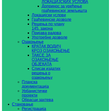
ЛОКАЦИЈСКИХ УСЛОВА
Допринос за уређење
грађевинског земљишта
Локацијски услови
Грађевинске дозволе
Решења по члану
145. закона
Пријава радова
Употребне дозволе
Озакоњење
КРАТАК ВОДИЧ
КРОЗ ОЗАКОЊЕЊЕ
ТАКСЕ ЗА
ОЗАКОЊЕЊЕ
ОБЈЕКАТА
Списак издатих
решења о
озакоњењу
Планска
документација
Урбанистички
пројекти
Обрасци захтева
Становање
Регистрација