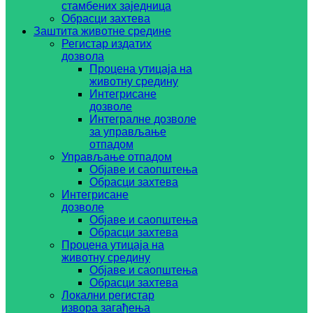
стамбених заједница
Обрасци захтева
Заштита животне средине
Регистар издатих
дозвола
Процена утицаја на
животну средину
Интегрисане
дозволе
Интегралне дозволе
за управљање
отпадом
Управљање отпадом
Објаве и саопштења
Обрасци захтева
Интегрисане
дозволе
Објаве и саопштења
Обрасци захтева
Процена утицаја на
животну средину
Објаве и саопштења
Обрасци захтева
Локални регистар
извора загађења