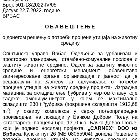
Број: 501-18/2022-IV/05
Датум: 22.7.2022. године
ВРБАС
О Б А В Е Ш Т Е Њ Е
о донетом решењу о потреби процене утицаја на животну
средину
Општинска управа Врбас, Одељење за урбанизам и
просторно планирање, стамбено-комуналне послове и
заштиту животне средине, Одсек за заштиту животне
средине и енергетски менаџмент, обавештава
заинтересоване органе, организације и јавност, да је
решавајући по Захтеву за одлучивање о потреби
процене утицаја на животу средину пројекта- Изградња
магацина за складиштење ђубрива у чвртом стању које
садрже амонијум-нитрат, у којем се максимално
складишти 230 t ђубрива (површина складишта 1912,68
2
m
), у оквиру комплекса у сврху пољопривредне
производње, на локацији у Бачком Добром Пољу, на
катастарској парцели број 1310 к.о. Бачко Добро Поље,
који је поднео носилац пројекта,
„CARNEX“ DOO из
Врбаса
, Кулски пут 26 (МБ 08055904), донела Решење о
потреби процене утицаја на животну средину од