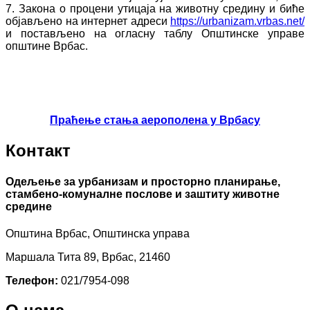
7. Закона о процени утицаја на животну средину и биће
објављено на интернет адреси
https://urbanizam.vrbas.net/
и постављено на огласну таблу Општинске управе
општине Врбас.
Праћење стања аерополена у Врбасу
Контакт
Одељење за урбанизам и просторно планирање,
стамбено-комуналне послове и заштиту животне
средине
Општина Врбас, Општинска управа
Маршала Тита 89, Врбас, 21460
Телефон:
021/7954-098