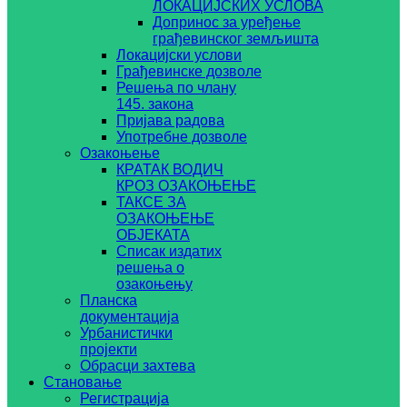
ЛОКАЦИЈСКИХ УСЛОВА
Допринос за уређење
грађевинског земљишта
Локацијски услови
Грађевинске дозволе
Решења по члану
145. закона
Пријава радова
Употребне дозволе
Озакоњење
КРАТАК ВОДИЧ
КРОЗ ОЗАКОЊЕЊЕ
ТАКСЕ ЗА
ОЗАКОЊЕЊЕ
ОБЈЕКАТА
Списак издатих
решења о
озакоњењу
Планска
документација
Урбанистички
пројекти
Обрасци захтева
Становање
Регистрација