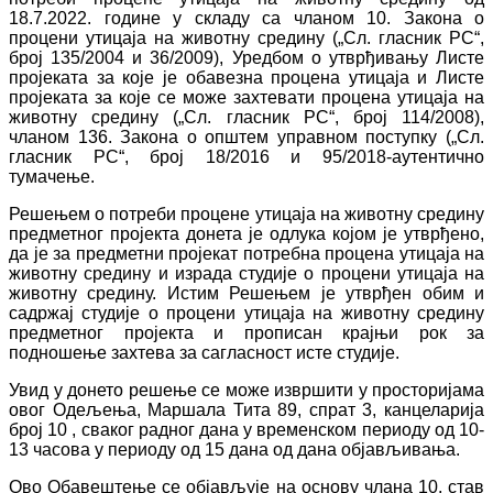
18.7.2022. године у складу са чланом 10. Закона о
процени утицаја на животну средину („Сл. гласник РС“,
број 135/2004 и 36/2009), Уредбом о утврђивању Листе
пројеката за које је обавезна процена утицаја и Листе
пројеката за које се може захтевати процена утицаја на
животну средину („Сл. гласник РС“, број 114/2008),
чланом 136. Закона о општем управном поступку („Сл.
гласник РС“, број 18/2016 и 95/2018-аутентично
тумачење.
Решењем о потреби процене утицаја на животну средину
предметног пројекта донета је одлука којом је утврђено,
да je за предметни пројекат потребна процена утицаја на
животну средину и израда студије о процени утицаја на
животну средину. Истим Решењем je утврђен обим и
садржај студије о процени утицаја на животну средину
предметног пројекта и прописан крајњи рок за
подношење захтева за сагласност исте студије.
Увид у донето решење се може извршити у просторијама
овог Одељења, Маршала Тита 89, спрат 3, канцеларија
број 10 , сваког радног дана у временском периоду од 10-
13 часова у периоду од 15 дана од дана објављивања.
Ово Обавештење се објављује на основу члана 10, став