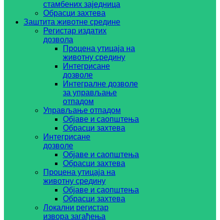
стамбених заједница
Обрасци захтева
Заштита животне средине
Регистар издатих
дозвола
Процена утицаја на
животну средину
Интегрисане
дозволе
Интегралне дозволе
за управљање
отпадом
Управљање отпадом
Објаве и саопштења
Обрасци захтева
Интегрисане
дозволе
Објаве и саопштења
Обрасци захтева
Процена утицаја на
животну средину
Објаве и саопштења
Обрасци захтева
Локални регистар
извора загађења