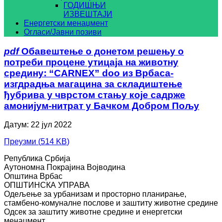
ГОДИШЊИ
ИЗВЕШТАЈИ
Енергетски менаџмент
Огласи/Јавни позиви
pdf
Обавештење о донетом решењу о
потреби процене утицаја на животну
средину: “CARNEX” doo из Врбаса-
изгдрадња магацина за складиштење
ђубрива у чврстом стању које садрже
амонијум-нитрат у Бачком Добром Пољу
Датум: 22 јул 2022
Преузми
(
514 KB
)
Република Србија
Аутономна Покрајина Војводина
Општина Врбас
ОПШТИНСКА УПРАВА
Одељење за урбанизам и просторно планирање,
стамбено-комуналне послове и заштиту животне средине
Одсек за заштиту животне средине и енергетски
менаџмент